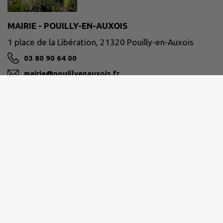
MAIRIE - POUILLY-EN-AUXOIS
1 place de la Libération, 21320 Pouilly-en-Auxois
03 80 90 64 00
mairie@pouillyenauxois.fr
M'Y RENDRE
www.pouilly-en-auxois.fr
Horaires d’ouverture de la mairie :
Lundi - Mardi - Mercredi - Vendredi
Matin : 8h30 à 12h30
Après-midi : 13h30 à 18h