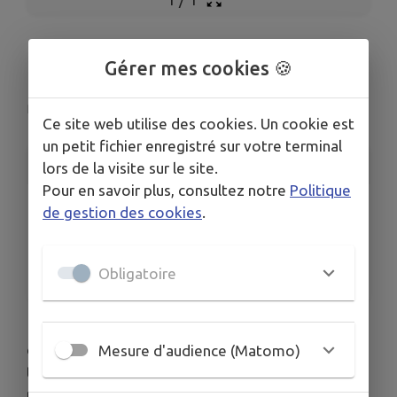
Festivités du 14 juillet
Gérer mes cookies 🍪
Pouilly-en-Auxois
Ce site web utilise des cookies. Un cookie est
un petit fichier enregistré sur votre terminal
INFORMATIONS PRATIQUES
lors de la visite sur le site.
Pour en savoir plus, consultez notre
Politique
LIEU
de gestion des cookies
.
Pouilly-en-Auxois
DATE
Le sam. 11 juil.
Obligatoire
🎆 Les festivités de la Fête Nationale s’ouvrent
dès le 11/07 avec le bal des pompiers. Retrouvez
Mesure d'audience (Matomo)
toutes les dates et les animations dans le
programme 🎇