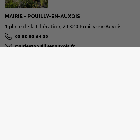
MAIRIE - POUILLY-EN-AUXOIS
1 place de la Libération, 21320 Pouilly-en-Auxois
03 80 90 64 00
mairie@pouillyenauxois.fr
M'Y RENDRE
www.pouilly-en-auxois.fr
Horaires d’ouverture de la mairie :
Lundi - Mardi - Mercredi - Vendredi
Matin : 8h30 à 12h30
Après-midi : 13h30 à 18h