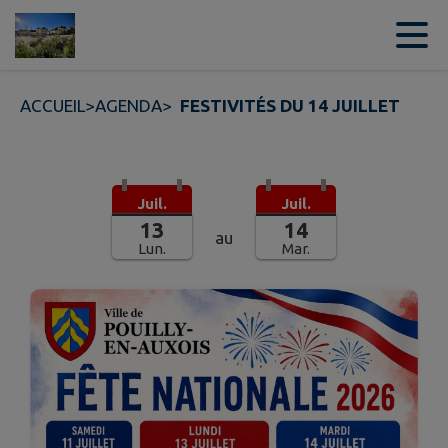
Contenu
Menu
Recherche
Pied de page
ACCUEIL
>
AGENDA
>
FESTIVITÉS DU 14 JUILLET
Juil.
Juil.
13
14
au
Lun.
Mar.