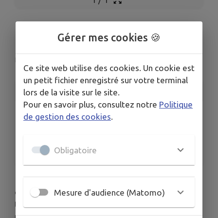
Festivités du 14 juillet
Gérer mes cookies 🍪
Pouilly-en-Auxois
Ce site web utilise des cookies. Un cookie est
un petit fichier enregistré sur votre terminal
INFORMATIONS PRATIQUES
lors de la visite sur le site.
Pour en savoir plus, consultez notre
Politique
LIEU
de gestion des cookies
.
Pouilly-en-Auxois
DATES
Du lun. 13 juil. au mar. 14 juil.
Obligatoire
🎆 Les festivités de la Fête Nationale s’ouvrent
dès le 11/07 avec le bal des pompiers. Retrouvez
Mesure d'audience (Matomo)
toutes les dates et les animations dans le
programme 🎇