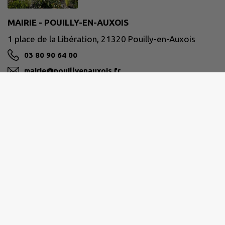
MAIRIE - POUILLY-EN-AUXOIS
1 place de la Libération, 21320 Pouilly-en-Auxois
03 80 90 64 00
mairie@pouillyenauxois.fr
M'Y RENDRE
www.pouilly-en-auxois.fr
Horaires d’ouverture de la mairie :
Lundi - Mardi - Mercredi - Vendredi
Matin : 8h30 à 12h30
Après-midi : 13h30 à 18h