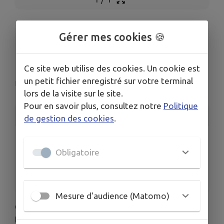
Concours de
Gérer mes cookies 🍪
pétanque
Ce site web utilise des cookies. Un cookie est
un petit fichier enregistré sur votre terminal
Pouilly-en-Auxois
lors de la visite sur le site.
Pour en savoir plus, consultez notre
Politique
INFORMATIONS PRATIQUES
de gestion des cookies
.
LIEU
Pouilly-en-Auxois
Obligatoire
DATE
Le dim. 7 juin
Mesure d'audience (Matomo)
Concours de pétanque, au terrain de jeux du
Bassin.