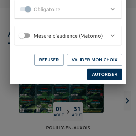
Obligatoire
AGENDA DE
MON
Mesure d'audience (Matomo)
TERRITOIRE
REFUSER
VALIDER MON CHOIX
AUTORISER
01
31
AOÛT
AOÛT
POUILLY-EN-AUXOIS