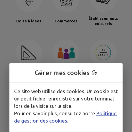
Établissements
Boîte à idées
Commerces
culturels
Gérer mes cookies 🍪
Établissements
Organigramme
Les élus
scolaires
des commissions
Ce site web utilise des cookies. Un cookie est
un petit fichier enregistré sur votre terminal
lors de la visite sur le site.
Pour en savoir plus, consultez notre
Politique
de gestion des cookies
.
Santé
Signaler
Sondages