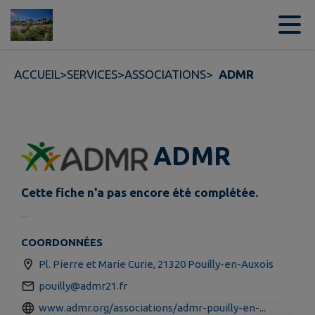
Contenu
Menu
Recherche
Pied de page
ACCUEIL
>
SERVICES
>
ASSOCIATIONS
>
ADMR
ADMR
Cette fiche n'a pas encore été complétée.
COORDONNÉES
Pl. Pierre et Marie Curie, 21320 Pouilly-en-Auxois
pouilly@admr21.fr
www.admr.org/associations/admr-pouilly-en-...