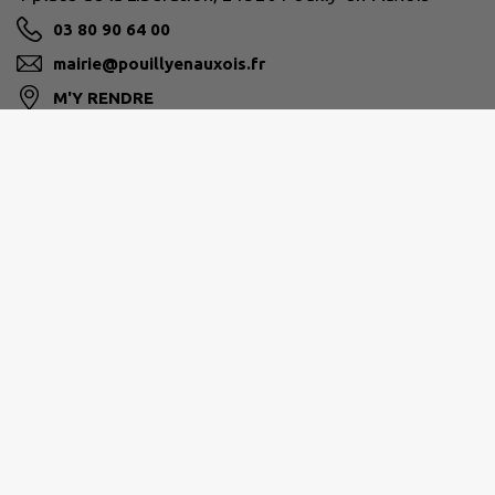
03 80 90 64 00
mairie@pouillyenauxois.fr
M'Y RENDRE
www.pouilly-en-auxois.fr
Horaires d’ouverture de la mairie :
Lundi - Mardi - Mercredi - Vendredi
Matin : 8h30 à 12h30
Après-midi : 13h30 à 18h
Fermé le jeudi au public
Chaque premier samedi du mois :
9h à 12h