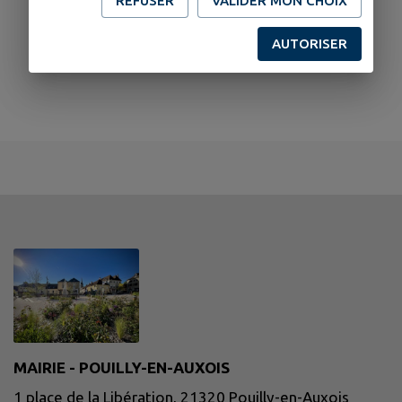
REFUSER
VALIDER MON CHOIX
AUTORISER
MAIRIE - POUILLY-EN-AUXOIS
1 place de la Libération, 21320 Pouilly-en-Auxois