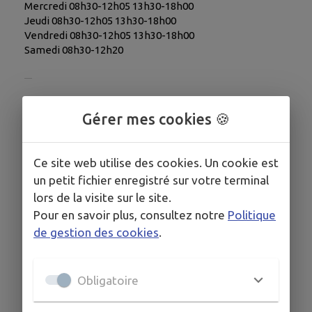
Mercredi 08h30-12h05 13h30-18h00
Jeudi 08h30-12h05 13h30-18h00
Vendredi 08h30-12h05 13h30-18h00
Samedi 08h30-12h20
COORDONNÉES
Gérer mes cookies 🍪
4 rue de la République 21320 POUILLY EN AUXOIS
agences.banquepopulaire.fr/banque-assuranc...
Ce site web utilise des cookies. Un cookie est
03 80 90 50 91
un petit fichier enregistré sur votre terminal
lors de la visite sur le site.
Pour en savoir plus, consultez notre
Politique
de gestion des cookies
.
Obligatoire