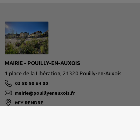
MAIRIE - POUILLY-EN-AUXOIS
1 place de la Libération, 21320 Pouilly-en-Auxois
03 80 90 64 00
mairie@pouillyenauxois.fr
M'Y RENDRE
www.pouilly-en-auxois.fr