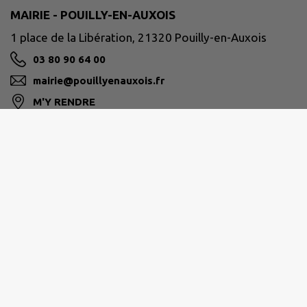
MAIRIE - POUILLY-EN-AUXOIS
1 place de la Libération, 21320 Pouilly-en-Auxois
03 80 90 64 00
mairie@pouillyenauxois.fr
M'Y RENDRE
www.pouilly-en-auxois.fr
Horaires d’ouverture de la mairie :
Lundi - Mardi - Mercredi - Vendredi
Matin : 8h30 à 12h30
Après-midi : 13h30 à 18h
Fermé le jeudi au public