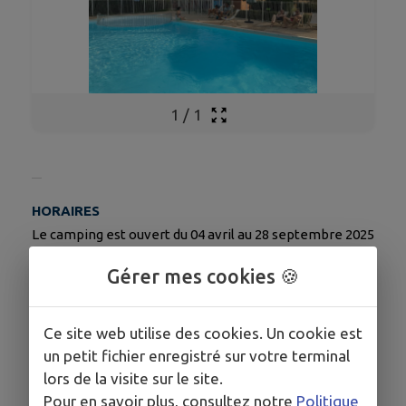
1
/
1
HORAIRES
Le camping est ouvert du 04 avril au 28 septembre 2025
Gérer mes cookies 🍪
COORDONNÉES
15 rue du vert auxois 21320 POUILLY EN AUXOIS
Ce site web utilise des cookies. Un cookie est
un petit fichier enregistré sur votre terminal
contact@camping-vert-auxois.fr
lors de la visite sur le site.
camping-vert-auxois.fr/
Pour en savoir plus, consultez notre
Politique