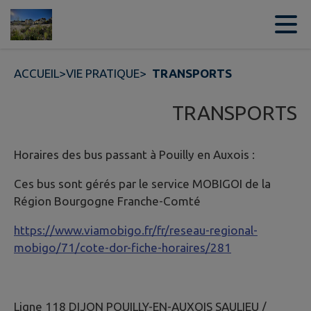
Contenu
Menu
Recherche
Pied de page
ACCUEIL
>
VIE PRATIQUE
>
TRANSPORTS
TRANSPORTS
Horaires des bus passant à Pouilly en Auxois :
Ces bus sont gérés par le service MOBIGOI de la
Région Bourgogne Franche-Comté
https://www.viamobigo.fr/fr/reseau-regional-
mobigo/71/cote-dor-fiche-horaires/281
Ligne 118 DIJON POUILLY-EN-AUXOIS SAULIEU /