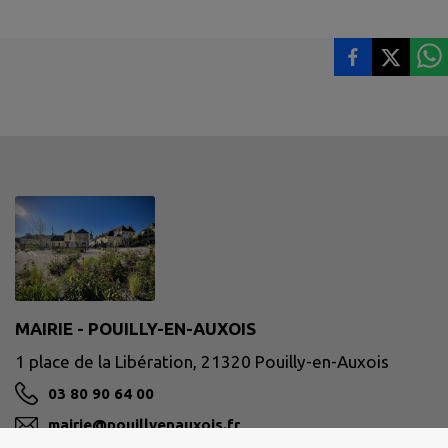
MAIRIE - POUILLY-EN-AUXOIS
1 place de la Libération, 21320 Pouilly-en-Auxois
03 80 90 64 00
mairie@pouillyenauxois.fr