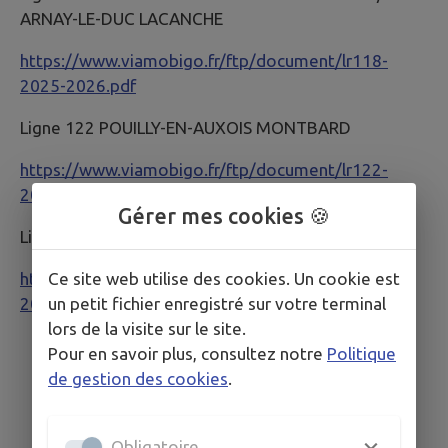
ARNAY-LE-DUC LACANCHE
https://www.viamobigo.fr/ftp/document/lr118-
2025-2026.pdf
Ligne 122 POUILLY-EN-AUXOIS MONTBARD
https://www.viamobigo.fr/ftp/document/lr122-
2025-2026.pdf
Gérer mes cookies 🍪
Ligne 129 DIJON AUTUN via ARNAY-LE-DUC
Ce site web utilise des cookies. Un cookie est
https://www.viamobigo.fr/ftp/document/lr129-
un petit fichier enregistré sur votre terminal
2025-2026.pdf
lors de la visite sur le site.
Pour en savoir plus, consultez notre
Politique
de gestion des cookies
.
Obligatoire