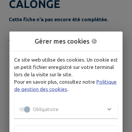
CALONGE
Cette fiche n'a pas encore été complétée.
Gérer mes cookies 🍪
COORDONNÉES
2 rue du Foirail 21320 POUILLY EN AUXOIS
03 80 90 85 06
Ce site web utilise des cookies. Un cookie est
un petit fichier enregistré sur votre terminal
lors de la visite sur le site.
Pour en savoir plus, consultez notre
Politique
de gestion des cookies
.
Obligatoire