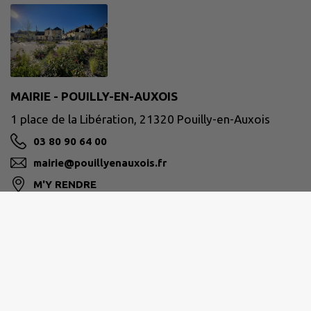
MAIRIE - POUILLY-EN-AUXOIS
1 place de la Libération, 21320 Pouilly-en-Auxois
03 80 90 64 00
mairie@pouillyenauxois.fr
M'Y RENDRE
www.pouilly-en-auxois.fr
Horaires d’ouverture de la mairie :