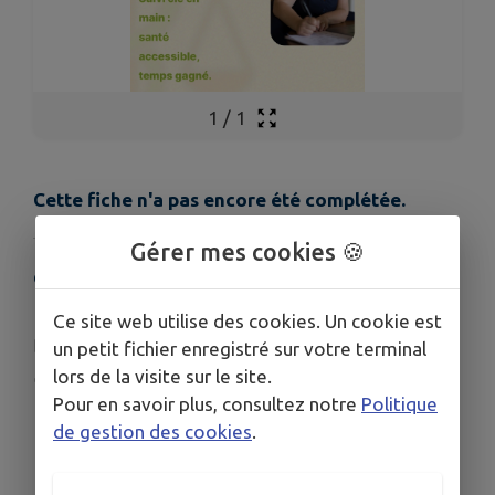
1
/
1
Cette fiche n'a pas encore été complétée.
Gérer mes cookies 🍪
COORDONNÉES
5 Rue du Moulin 21320 Créancey
Ce site web utilise des cookies. Un cookie est
contact@miamattitude.fr
un petit fichier enregistré sur votre terminal
lors de la visite sur le site.
www.miamattitude.fr/
Pour en savoir plus, consultez notre
Politique
06 10 69 20 66
de gestion des cookies
.